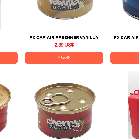
FX CAR AIR FRESHNER VANILLA
Vista rápida
FX CAR AI
Precio
2,39 US$
Añadir