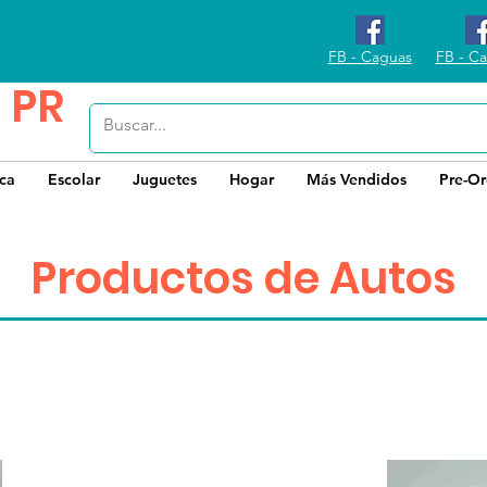
FB - Caguas
FB - Ca
 PR
ica
Escolar
Juguetes
Hogar
Más Vendidos
Pre-Or
Productos de Autos