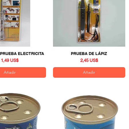
 PRUEBA ELECTRICITA
Vista rápida
PRUEBA DE LÁPIZ
Vista rápida
Precio
Precio
1,49 US$
2,45 US$
Añadir
Añadir