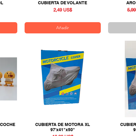
0L
CUBIERTA DE VOLANTE
Vista rápida
ARO
Precio
Prec
2,49 US$
5,9
Añadir
 COCHE
CUBIERTA DE MOTORA XL
Vista rápida
CUBIER
97'x41"x50"
9