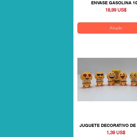
ENVASE GASOLINA 1
Vista rápida
Precio
18,99 US$
Añadir
JUGUETE DECORATIVO DE
Vista rápida
Precio
1,39 US$