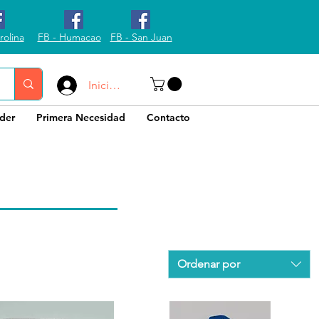
rolina
FB - Humacao
FB - San Juan
Iniciar sesión
der
Primera Necesidad
Contacto
Ordenar por