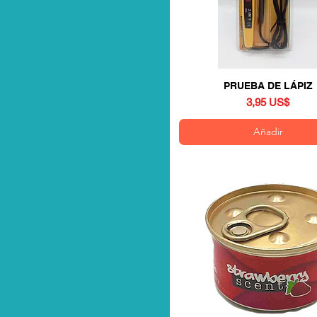
NISSAN
SUSUKI
TOYOTA
YARIS
PRUEBA DE LÁPIZ
Vista rápida
Precio
3,95 US$
Añadir