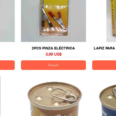
2PCS PINZA ELÉCTRICA
Vista rápida
LAPIZ PARA
Precio
0,99 US$
Añadir