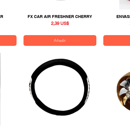
ER
FX CAR AIR FRESHNER CHERRY
Vista rápida
ENVAS
Precio
2,39 US$
Añadir