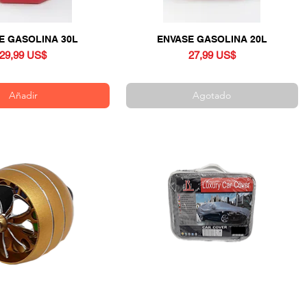
E GASOLINA 30L
Vista rápida
ENVASE GASOLINA 20L
Vista rápida
Precio
Precio
29,99 US$
27,99 US$
Añadir
Agotado