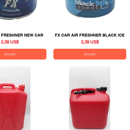
R FRESHNER NEW CAR
Vista rápida
FX CAR AIR FRESHNER BLACK ICE
Vista rápida
Precio
Precio
2,39 US$
2,39 US$
Añadir
Añadir