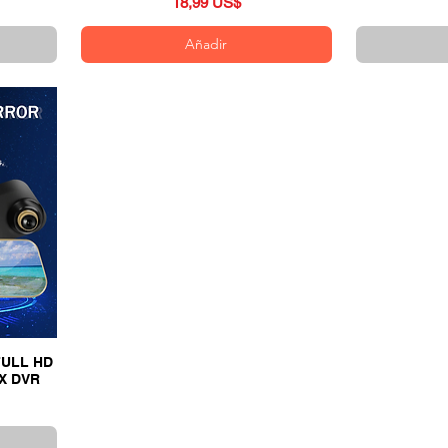
Precio
18,99 US$
Añadir
FULL HD
X DVR