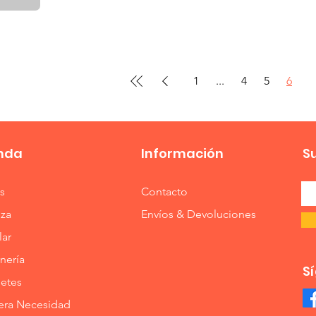
1
...
4
5
6
nda
Información
S
s
Contacto
eza
Envíos & Devoluciones
lar
nería
S
etes
era Necesidad