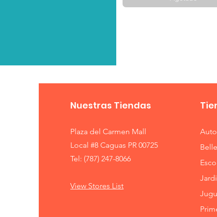
Nuestras Tiendas
Tie
Plaza del Carmen Mall
Auto
Local #8 Caguas PR 00725
Bell
Tel:
(787) 247-8066
Esco
Jardi
View Stores List
Jugu
Prim