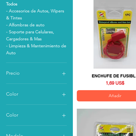
Todos
- Accesorios de Autos, Wipers
& Tintes
- Alfombras de auto
- Soporte para Celulares,
Cargadores & Mas
- Limpieza & Mantenimiento de
Auto
Precio
ENCHUFE DE FUSIBL
Vista rápida
Precio
1,69 US$
0 US$
40 US$
Color
Añadir
Color
BLANCO
CREMA
Modelo