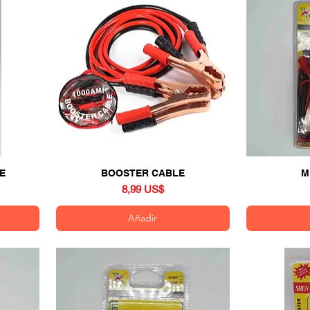
E
BOOSTER CABLE
Vista rápida
M
Precio
8,99 US$
Añadir