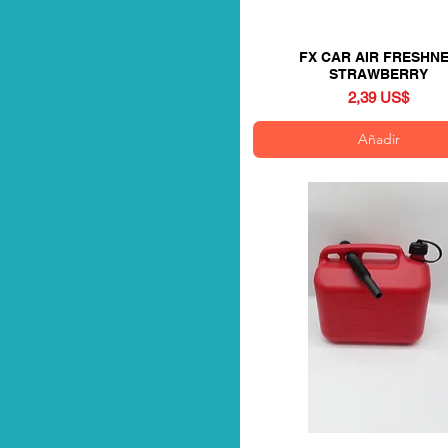
FX CAR AIR FRESHN
Vista rápida
STRAWBERRY
Precio
2,39 US$
Añadir