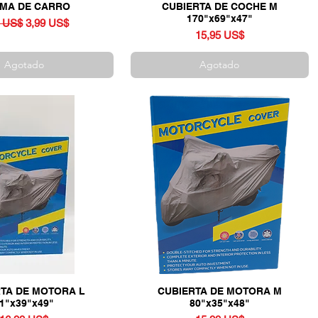
MA DE CARRO
Vista rápida
CUBIERTA DE COCHE M
Vista rápida
170"x69"x47"
io
Precio de oferta
9 US$
3,99 US$
Precio
15,95 US$
Agotado
Agotado
TA DE MOTORA L
Vista rápida
CUBIERTA DE MOTORA M
Vista rápida
1"x39"x49"
80"x35"x48"