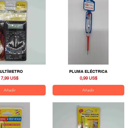
ULTÍMETRO
Vista rápida
PLUMA ELÉCTRICA
Vista rápida
Precio
Precio
7,99 US$
0,99 US$
Añadir
Añadir