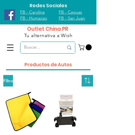
Redes Sociales
FB - Carolina
FB - Caguas
FB - Humacao
FB - San Juan
Outlet China PR
Tu alternativa a Wish
Productos de Autos
Filtro