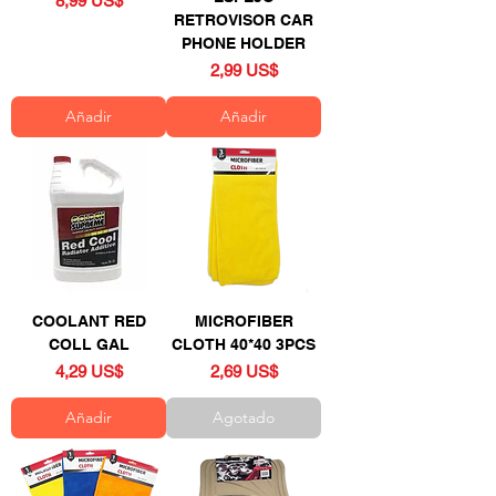
8,99 US$
RETROVISOR CAR
PHONE HOLDER
Precio
2,99 US$
Añadir
Añadir
COOLANT RED
MICROFIBER
COLL GAL
CLOTH 40*40 3PCS
Precio
Precio
4,29 US$
2,69 US$
Añadir
Agotado