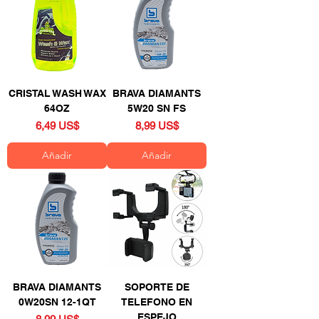
CRISTAL WASH WAX
BRAVA DIAMANTS
64OZ
5W20 SN FS
Precio
Precio
6,49 US$
8,99 US$
Añadir
Añadir
BRAVA DIAMANTS
SOPORTE DE
0W20SN 12-1QT
TELEFONO EN
ESPEJO
Precio