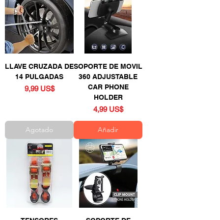
LLAVE CRUZADA DE
SOPORTE DE MOVIL
14 PULGADAS
360 ADJUSTABLE
CAR PHONE
Precio
9,99 US$
HOLDER
Precio
4,99 US$
Agotado
Añadir