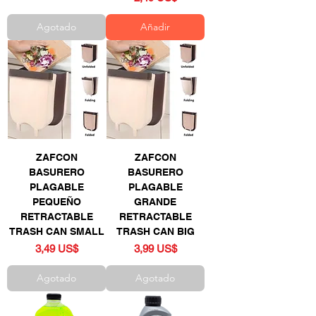
Agotado
Añadir
ZAFCON
ZAFCON
BASURERO
BASURERO
PLAGABLE
PLAGABLE
PEQUEÑO
GRANDE
RETRACTABLE
RETRACTABLE
TRASH CAN SMALL
TRASH CAN BIG
Precio
Precio
3,49 US$
3,99 US$
Agotado
Agotado