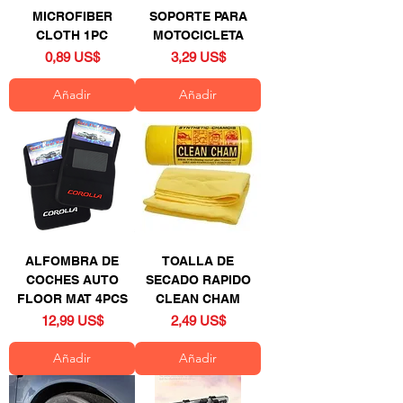
MICROFIBER
SOPORTE PARA
CLOTH 1PC
MOTOCICLETA
Precio
Precio
0,89 US$
3,29 US$
Añadir
Añadir
ALFOMBRA DE
TOALLA DE
COCHES AUTO
SECADO RAPIDO
FLOOR MAT 4PCS
CLEAN CHAM
Precio
Precio
12,99 US$
2,49 US$
Añadir
Añadir