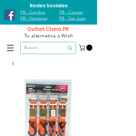
Redes Sociales
FB - Carolina
FB - Caguas
FB - Humacao
FB - San Juan
Outlet China PR
Tu alternativa a Wish