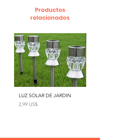
Productos
relacionados
LUZ SOLAR DE JARDIN
LUZ SOLAR DE JARD
4pcs
Precio
2,99 US$
Precio
12,99 US$