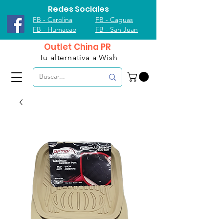
Redes Sociales
FB - Carolina
FB - Caguas
FB - Humacao
FB - San Juan
Outlet China PR
Tu alternativa a Wish