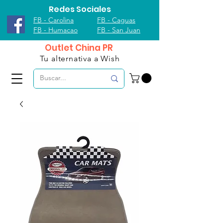
Redes Sociales
FB - Carolina
FB - Caguas
FB - Humacao
FB - San Juan
Outlet China PR
Tu alternativa a Wish