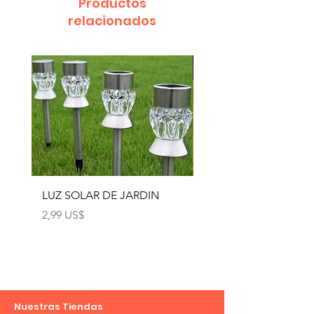
Productos
relacionados
LUZ SOLAR DE JARDIN
LUZ SOLAR DE JARD
4pcs
Precio
2,99 US$
Precio
12,99 US$
Nuestras Tiendas