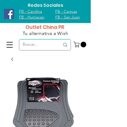
Redes Sociales
FB - Carolina
FB - Caguas
FB - Humacao
FB - San Juan
Outlet China PR
Tu alternativa a Wish