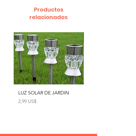
Productos
relacionados
LUZ SOLAR DE JARDIN
LUZ SOLAR DE JARD
4pcs
Precio
2,99 US$
Precio
12,99 US$