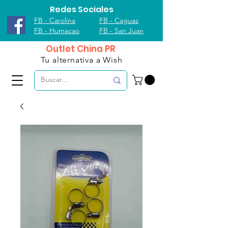
Redes Sociales
FB - Carolina
FB - Caguas
FB - Humacao
FB - San Juan
Outlet China PR
Tu alternativa a Wish