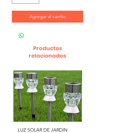
Agregar al carrito
Productos
relacionados
LUZ SOLAR DE JARDIN
LUZ SOLAR DE JARD