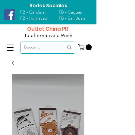
Redes Sociales
FB - Carolina
FB - Caguas
FB - Humacao
FB - San Juan
Outlet China PR
Tu alternativa a Wish