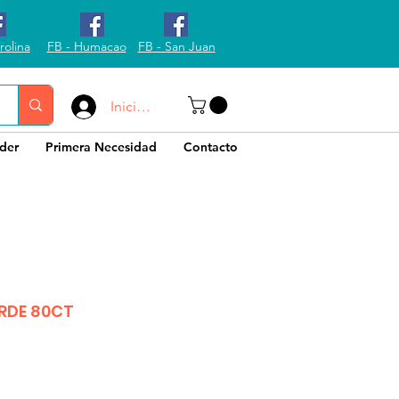
rolina
FB - Humacao
FB - San Juan
Iniciar sesión
der
Primera Necesidad
Contacto
ERDE 80CT