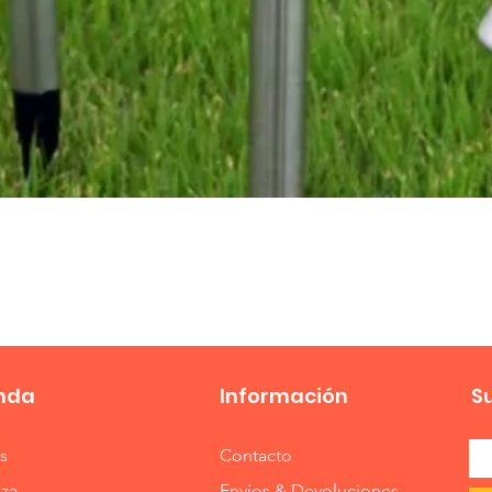
Vista rápida
nda
Información
S
s
Contacto
eza
Envíos & Devoluciones