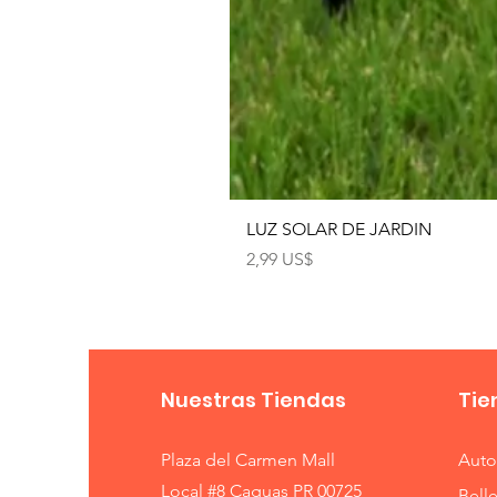
LUZ SOLAR DE JARDIN
Precio
2,99 US$
Nuestras Tiendas
Tie
Plaza del Carmen Mall
Auto
Local #8 Caguas PR 00725
Bell