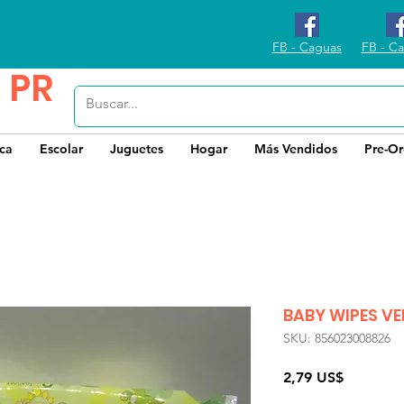
FB - Caguas
FB - Ca
 PR
ica
Escolar
Juguetes
Hogar
Más Vendidos
Pre-Or
BABY WIPES V
SKU: 856023008826
Precio
2,79 US$