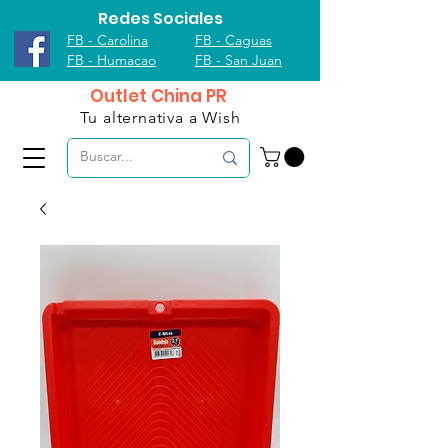
Redes Sociales
FB - Carolina
FB - Caguas
FB - Humacao
FB - San Juan
Outlet China PR
Tu alternativa a Wish