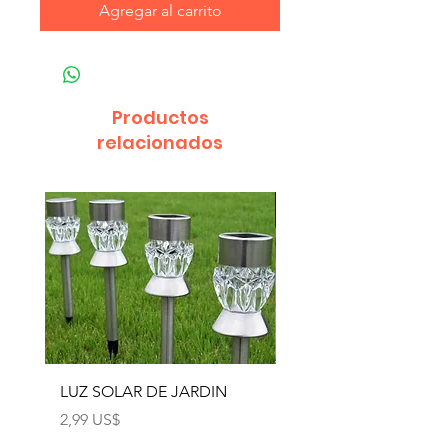
Agregar al carrito
Productos
relacionados
LUZ SOLAR DE JARDIN
LUZ SOLAR DE JARD
4pcs
Precio
2,99 US$
Precio
12,99 US$