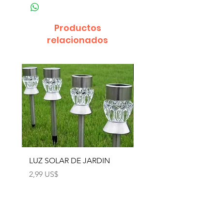
Productos
relacionados
LUZ SOLAR DE JARDIN
LUZ SOLAR DE JARD
4pcs
Precio
2,99 US$
Precio
12,99 US$