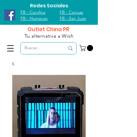
Redes Sociales
FB - Carolina
FB - Caguas
FB - Humacao
FB - San Juan
Outlet China PR
Tu alternativa a Wish