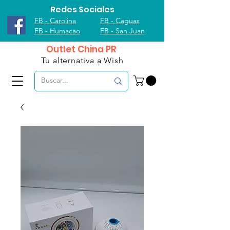
Redes Sociales
FB - Carolina
FB - Caguas
FB - Humacao
FB - San Juan
Outlet China PR
Tu alternativa a Wish