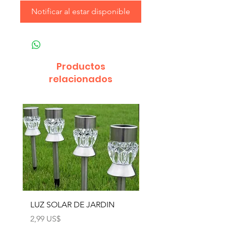
Notificar al estar disponible
Productos
relacionados
LUZ SOLAR DE JARDIN
LUZ SOLAR DE JARD
4pcs
Precio
2,99 US$