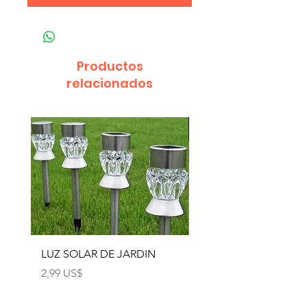
Productos
relacionados
LUZ SOLAR DE JARDIN
LUZ SOLAR DE JARD
4pcs
Precio
2,99 US$
Precio
12,99 US$