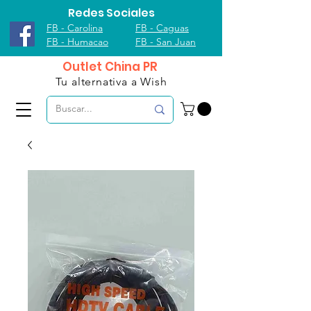
Redes Sociales
FB - Carolina
FB - Caguas
FB - Humacao
FB - San Juan
Outlet China PR
Tu alternativa a Wish