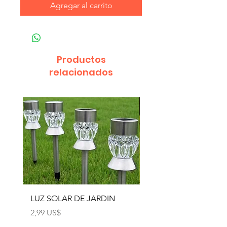
Agregar al carrito
Productos
relacionados
LUZ SOLAR DE JARDIN
LUZ SOLAR DE JARD
4pcs
Precio
2,99 US$
Precio
12,99 US$