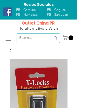
Redes Sociales
FB - Carolina
FB - Caguas
FB - Humacao
FB - San Juan
Outlet China PR
Tu alternativa a Wish