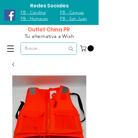
Redes Sociales
FB - Carolina
FB - Caguas
FB - Humacao
FB - San Juan
Outlet China PR
Tu alternativa a Wish