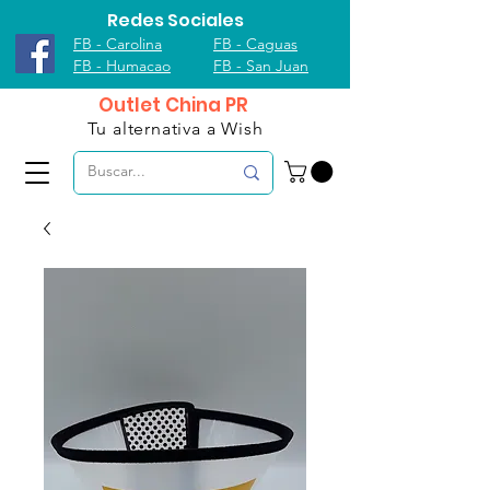
Redes Sociales
FB - Carolina
FB - Caguas
FB - Humacao
FB - San Juan
Outlet China PR
Tu alternativa a Wish