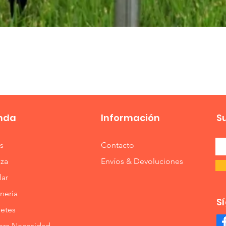
Vista rápida
nda
Información
S
s
Contacto
eza
Envíos & Devoluciones
lar
nería
S
etes
era Necesidad