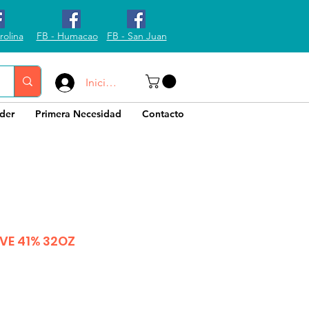
rolina
FB - Humacao
FB - San Juan
Iniciar sesión
der
Primera Necesidad
Contacto
VE 41% 32OZ