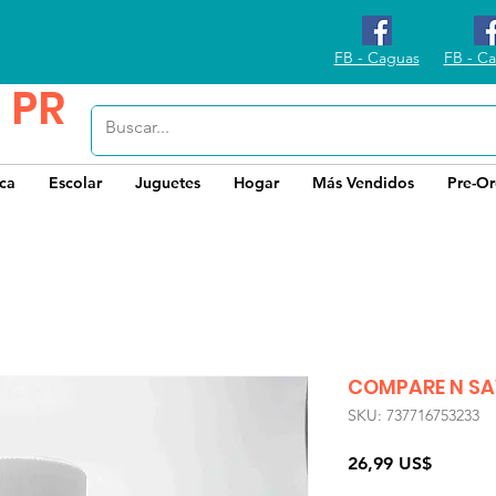
FB - Caguas
FB - Ca
 PR
ica
Escolar
Juguetes
Hogar
Más Vendidos
Pre-Or
COMPARE N SA
SKU: 737716753233
Precio
26,99 US$