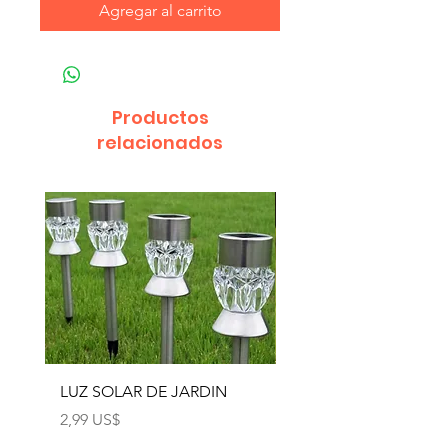
Agregar al carrito
Productos
relacionados
LUZ SOLAR DE JARDIN
LUZ SOLAR DE JARD
4pcs
Precio
2,99 US$
Precio
12,99 US$