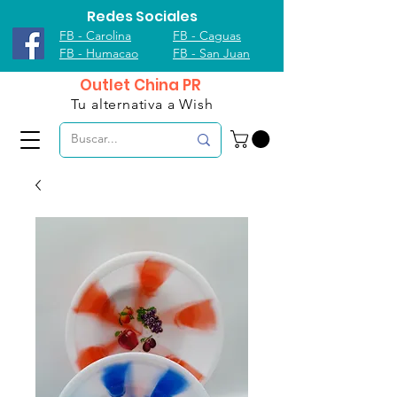
Redes Sociales
FB - Carolina
FB - Caguas
FB - Humacao
FB - San Juan
Outlet China PR
Tu alternativa a Wish