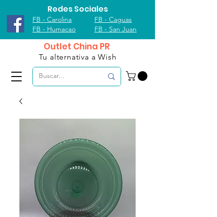
Redes Sociales
FB - Carolina
FB - Caguas
FB - Humacao
FB - San Juan
Outlet China PR
Tu alternativa a Wish