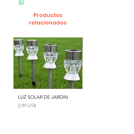
Productos
relacionados
LUZ SOLAR DE JARDIN
LUZ SOLAR DE JARD
4pcs
Precio
2,99 US$
Precio
12,99 US$