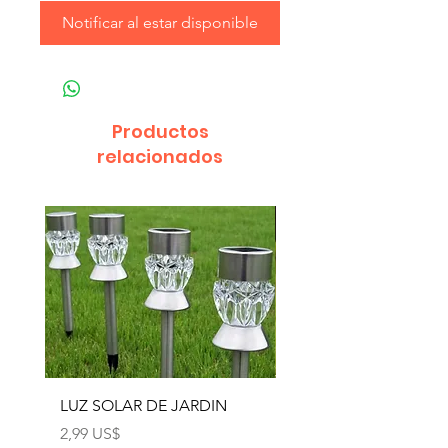
Notificar al estar disponible
Productos
relacionados
LUZ SOLAR DE JARDIN
LUZ SOLAR DE JARD
4pcs
Precio
2,99 US$