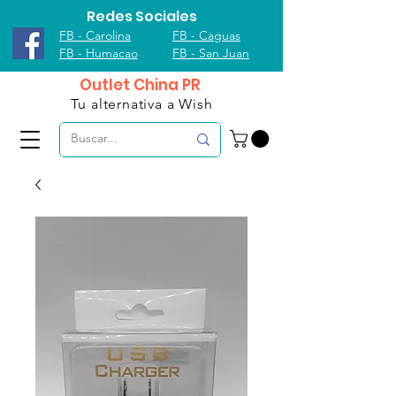
Redes Sociales
FB - Carolina
FB - Caguas
FB - Humacao
FB - San Juan
Outlet China PR
Tu alternativa a Wish