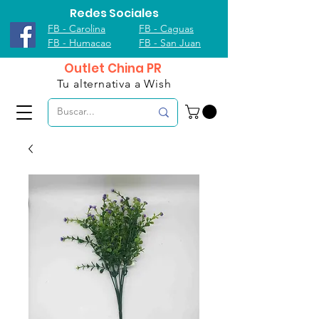
Redes Sociales
FB - Carolina
FB - Caguas
FB - Humacao
FB - San Juan
Outlet China PR
Tu alternativa a Wish