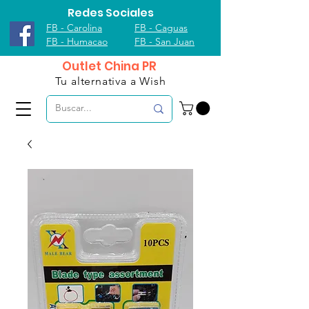
Redes Sociales
FB - Carolina
FB - Caguas
FB - Humacao
FB - San Juan
Outlet China PR
Tu alternativa a Wish