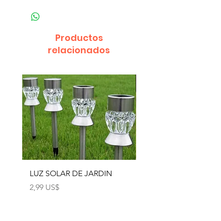
Productos
relacionados
LUZ SOLAR DE JARDIN
LUZ SOLAR DE JARD
4pcs
Precio
2,99 US$
Precio
12,99 US$