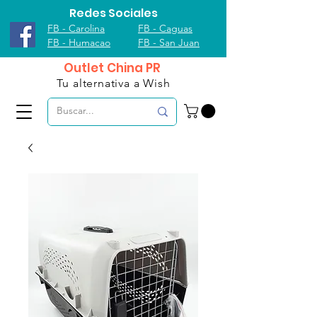
Redes Sociales
FB - Carolina
FB - Caguas
FB - Humacao
FB - San Juan
Outlet China PR
Tu alternativa a Wish