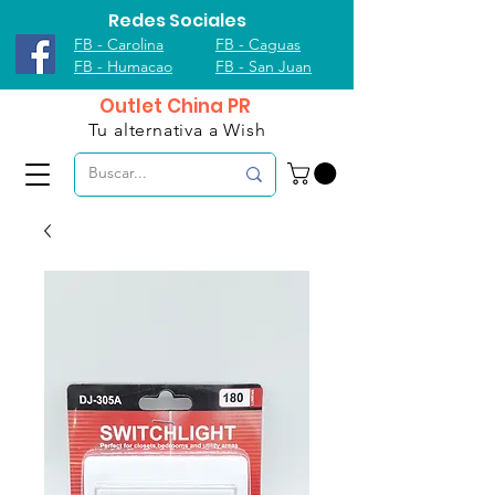
Redes Sociales
FB - Carolina
FB - Caguas
FB - Humacao
FB - San Juan
Outlet China PR
Tu alternativa a Wish