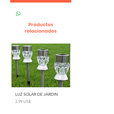
Productos
relacionados
LUZ SOLAR DE JARDIN
LUZ SOLAR DE JARD
4pcs
Precio
2,99 US$
Precio
12,99 US$