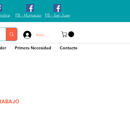
rolina
FB - Humacao
FB - San Juan
Iniciar sesión
der
Primera Necesidad
Contacto
RABAJO