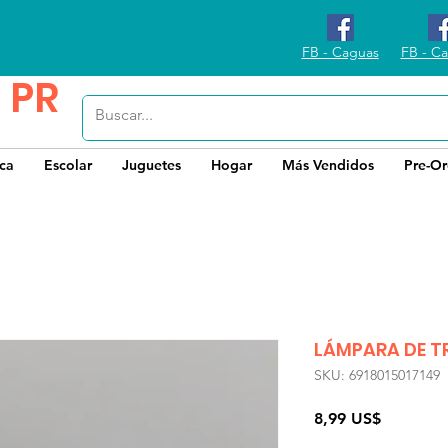
FB - Caguas
FB - Ca
 PR
ica
Escolar
Juguetes
Hogar
Más Vendidos
Pre-Or
LÁMPARA DE T
SKU: 6918015017149
Precio
8,99 US$