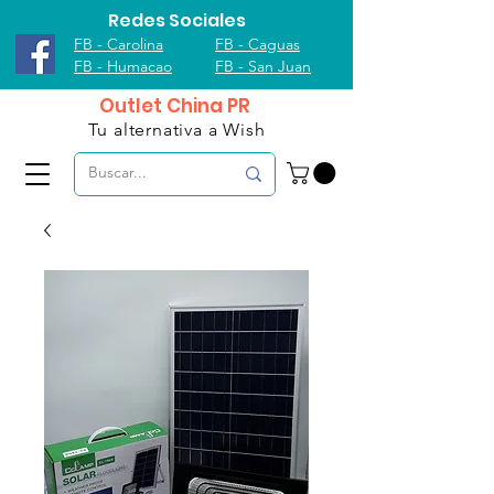
Redes Sociales
FB - Carolina
FB - Caguas
FB - Humacao
FB - San Juan
Outlet China PR
Tu alternativa a Wish