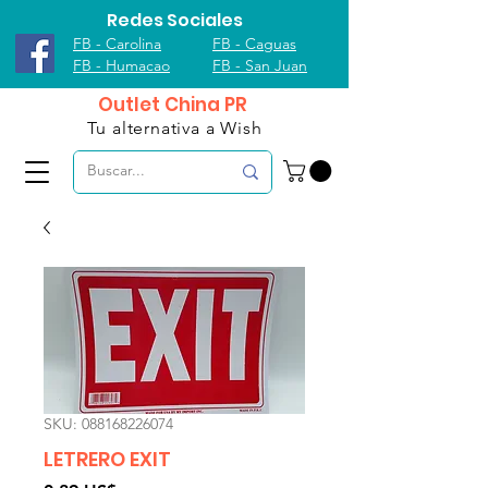
Redes Sociales
FB - Carolina
FB - Caguas
FB - Humacao
FB - San Juan
Outlet China PR
Tu alternativa a Wish
SKU: 088168226074
LETRERO EXIT