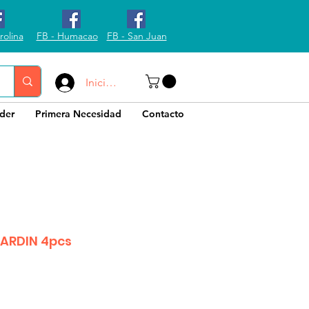
rolina
FB - Humacao
FB - San Juan
Iniciar sesión
der
Primera Necesidad
Contacto
JARDIN 4pcs