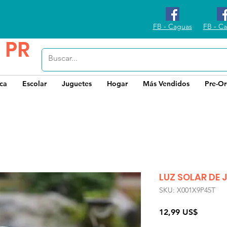
FB - Caguas
FB - Ca
 PR
ica
Escolar
Juguetes
Hogar
Más Vendidos
Pre-Or
LUZ SOLAR DE 
SKU: X001X9P45T
Precio
12,99 US$