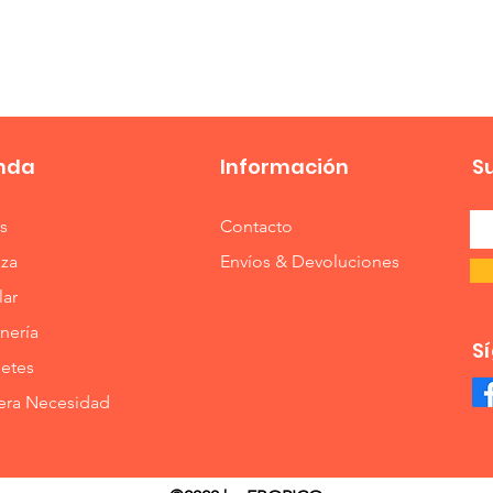
nda
Información
S
s
Contacto
eza
Envíos & Devoluciones
lar
nería
S
etes
era Necesidad