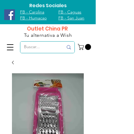
Redes Sociales
FB - Carolina
FB - Caguas
FB - Humacao
FB - San Juan
Outlet China PR
Tu alternativa a Wish