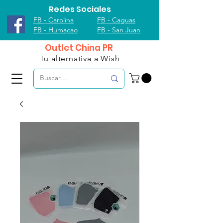
Redes Sociales
FB - Carolina
FB - Caguas
FB - Humacao
FB - San Juan
Outlet China PR
Tu alternativa a Wish