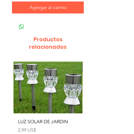
Agregar al carrito
Productos
relacionados
LUZ SOLAR DE JARDIN
LUZ SOLAR DE JARD
4pcs
Precio
2,99 US$