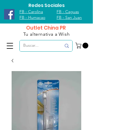
Redes Sociales
FB - Carolina
FB - Caguas
FB - Humacao
FB - San Juan
Outlet China PR
Tu alternativa a Wish