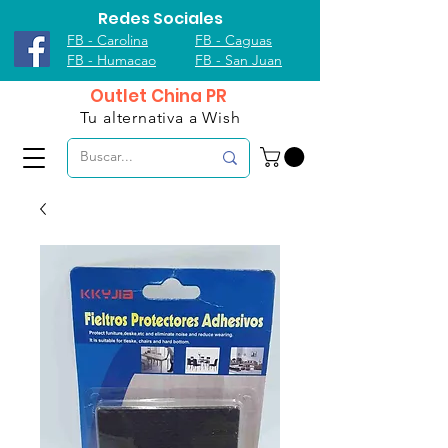
Redes Sociales
FB - Carolina
FB - Caguas
FB - Humacao
FB - San Juan
Outlet China PR
Tu alternativa a Wish