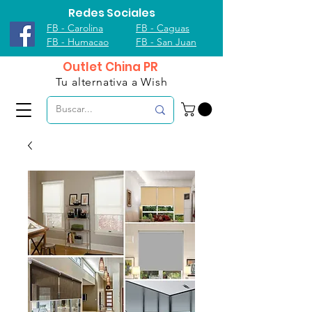
Redes Sociales
FB - Carolina
FB - Caguas
FB - Humacao
FB - San Juan
Outlet China PR
Tu alternativa a Wish