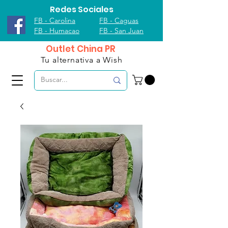
Redes Sociales
FB - Carolina
FB - Caguas
FB - Humacao
FB - San Juan
Outlet China PR
Tu alternativa a Wish