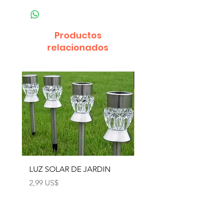
Productos
relacionados
LUZ SOLAR DE JARDIN
LUZ SOLAR DE JARD
4pcs
Precio
2,99 US$
Precio
12,99 US$