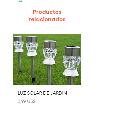
Productos
relacionados
LUZ SOLAR DE JARDIN
LUZ SOLAR DE JARD
4pcs
Precio
2,99 US$
Precio
12,99 US$