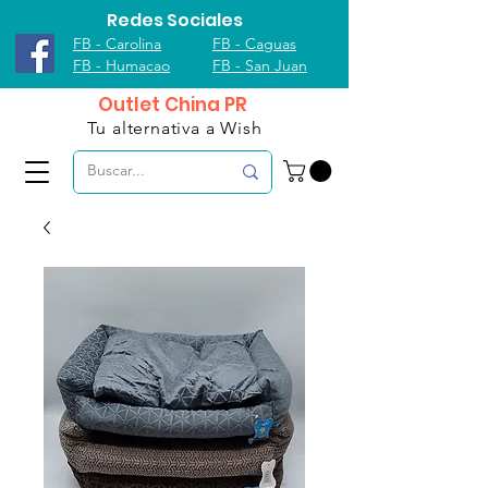
Redes Sociales
FB - Carolina
FB - Caguas
FB - Humacao
FB - San Juan
Outlet China PR
Tu alternativa a Wish