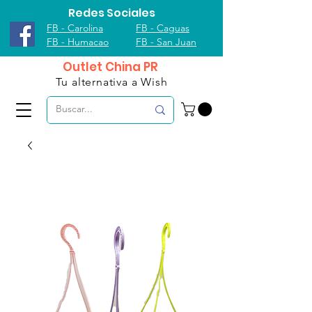
Redes Sociales
FB - Carolina
FB - Caguas
FB - Humacao
FB - San Juan
Outlet China PR
Tu alternativa a Wish