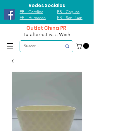
Redes Sociales
FB - Carolina
FB - Caguas
FB - Humacao
FB - San Juan
Outlet China PR
Tu alternativa a Wish