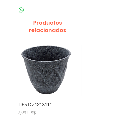
Productos
relacionados
TIESTO 12"X11"
TIESTO GEO POT #2
4.5"X3.5"
Precio
7,99 US$
Precio
1,39 US$