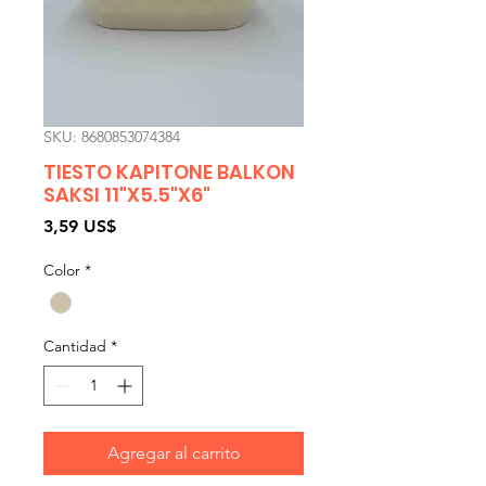
SKU: 8680853074384
TIESTO KAPITONE BALKON
SAKSI 11"X5.5"X6"
Precio
3,59 US$
Color
*
Cantidad
*
Agregar al carrito