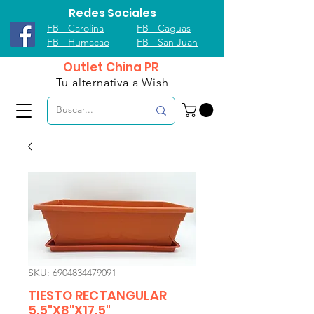
Redes Sociales
FB - Carolina
FB - Caguas
FB - Humacao
FB - San Juan
Outlet China PR
Tu alternativa a Wish
SKU: 6904834479091
TIESTO RECTANGULAR
5.5"X8"X17.5"