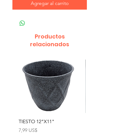
Agregar al carrito
Productos
relacionados
TIESTO 12"X11"
TIESTO GEO POT #2
4.5"X3.5"
Precio
7,99 US$
Precio
1,39 US$