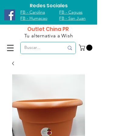
Redes Sociales
FB - Carolina
FB - Caguas
FB - Humacao
FB - San Juan
Outlet China PR
Tu alternativa a Wish