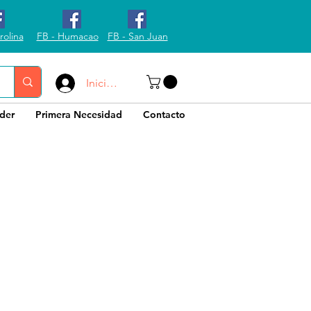
rolina
FB - Humacao
FB - San Juan
Iniciar sesión
der
Primera Necesidad
Contacto