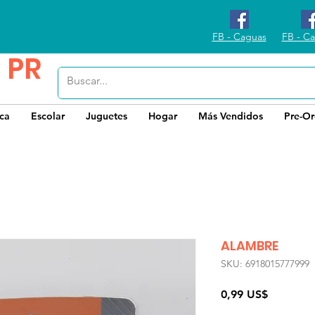
FB - Caguas
FB - Ca
 PR
ica
Escolar
Juguetes
Hogar
Más Vendidos
Pre-Or
ALAMBRE
SKU: 6918015777999
Precio
0,99 US$