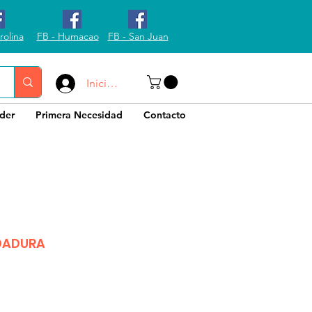
rolina
FB - Humacao
FB - San Juan
Iniciar sesión
der
Primera Necesidad
Contacto
DADURA