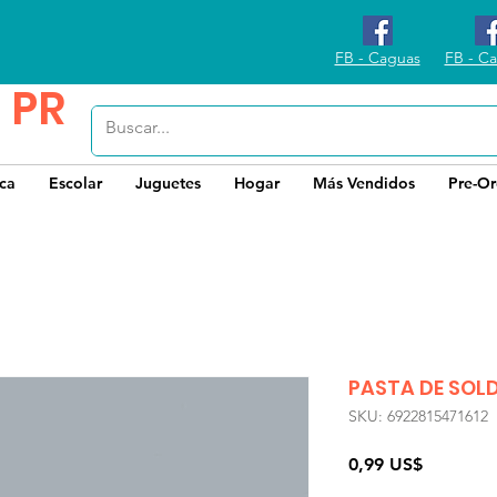
FB - Caguas
FB - Ca
 PR
ica
Escolar
Juguetes
Hogar
Más Vendidos
Pre-Or
PASTA DE SOL
SKU: 6922815471612
Precio
0,99 US$