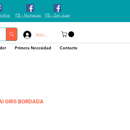
rolina
FB - Humacao
FB - San Juan
Iniciar sesión
der
Primera Necesidad
Contacto
I GRIS BORDADA