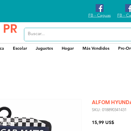
FB - Caguas
FB - Ca
 PR
ica
Escolar
Juguetes
Hogar
Más Vendidos
Pre-Or
ALFOM HYUNDA
SKU: 018890341431
Precio
15,99 US$