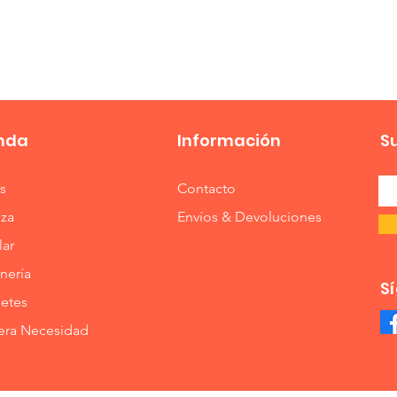
Vista rápida
nda
Información
S
s
Contacto
eza
Envíos & Devoluciones
lar
nería
S
etes
era Necesidad