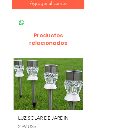
Agregar al carrito
Productos
relacionados
LUZ SOLAR DE JARDIN
LUZ SOLAR DE JARD
4pcs
Precio
2,99 US$
Precio
12,99 US$