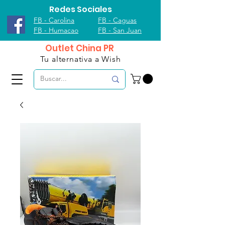
Redes Sociales
FB - Carolina
FB - Caguas
FB - Humacao
FB - San Juan
Outlet China PR
Tu alternativa a Wish