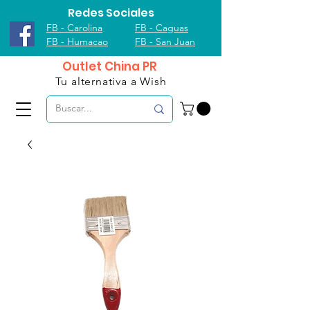
Redes Sociales
FB - Carolina
FB - Caguas
FB - Humacao
FB - San Juan
Outlet China PR
Tu alternativa a Wish