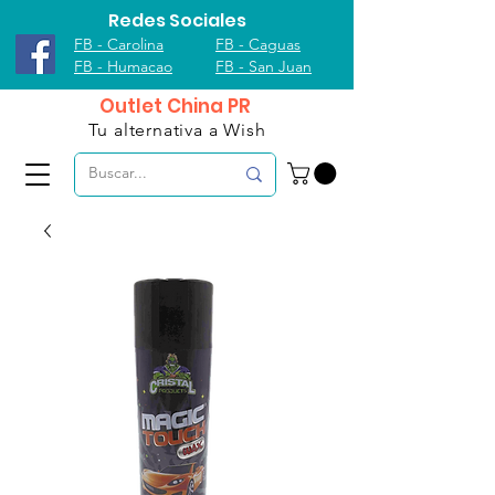
Redes Sociales
FB - Carolina
FB - Caguas
FB - Humacao
FB - San Juan
Outlet China PR
Tu alternativa a Wish