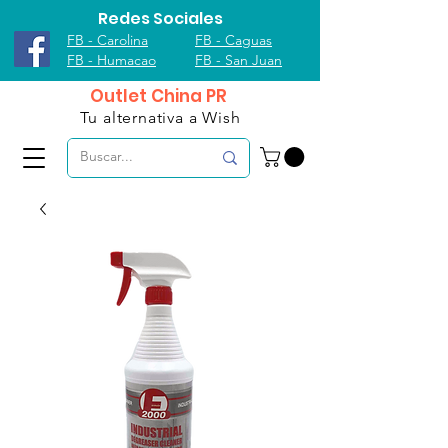
Redes Sociales
FB - Carolina
FB - Caguas
FB - Humacao
FB - San Juan
Outlet China PR
Tu alternativa a Wish