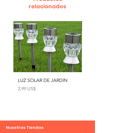
relacionados
LUZ SOLAR DE JARDIN
LUZ SOLAR DE JARD
4pcs
Precio
2,99 US$
Precio
12,99 US$
Nuestras Tiendas