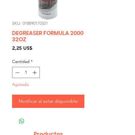
SKU: 018890170321
DEGREASER FORMULA 2000
32OZ
Precio
2,25 US$
Cantidad
*
Agotado
Notificar al estar disponible
Productos