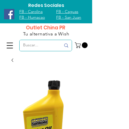
Redes Sociales
FB - Carolina
FB - Caguas
FB - Humacao
FB - San Juan
Outlet China PR
Tu alternativa a Wish