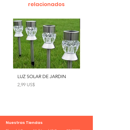
relacionados
LUZ SOLAR DE JARDIN
LUZ SOLAR DE JARD
4pcs
Precio
2,99 US$
Precio
12,99 US$
Nuestras Tiendas