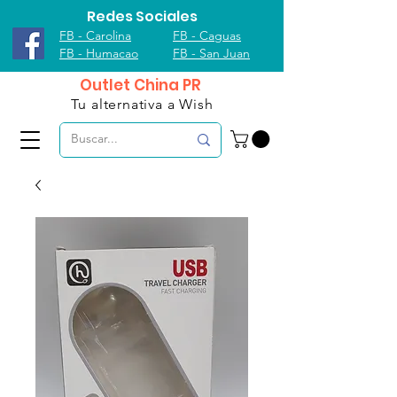
Redes Sociales
FB - Carolina
FB - Caguas
FB - Humacao
FB - San Juan
Outlet China PR
Tu alternativa a Wish