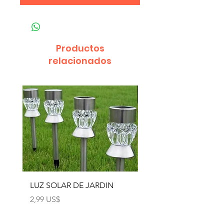
Productos
relacionados
LUZ SOLAR DE JARDIN
LUZ SOLAR DE JARD
4pcs
Precio
2,99 US$
Precio
12,99 US$