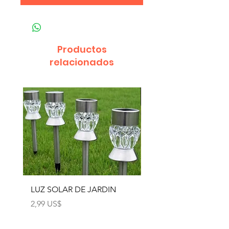
Productos
relacionados
LUZ SOLAR DE JARDIN
LUZ SOLAR DE JARD
4pcs
Precio
2,99 US$
Precio
12,99 US$