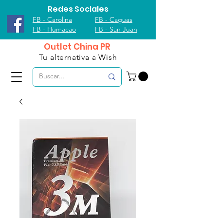
Redes Sociales
FB - Carolina
FB - Caguas
FB - Humacao
FB - San Juan
Outlet China PR
Tu alternativa a Wish