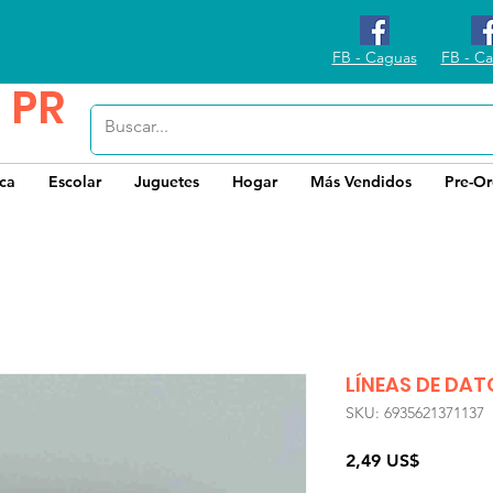
FB - Caguas
FB - Ca
 PR
ica
Escolar
Juguetes
Hogar
Más Vendidos
Pre-Or
LÍNEAS DE DA
SKU: 6935621371137
Precio
2,49 US$