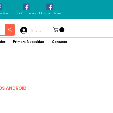
rolina
FB - Humacao
FB - San Juan
Iniciar sesión
der
Primera Necesidad
Contacto
TOS ANDROID